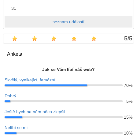
31
seznam událostí
5
/
5
Anketa
Jak se Vám líbí náš web?
Skvělý, vynikající, famózní...
70%
Dobrý
5%
Ještě bych na něm něco zlepšil
15%
Nelíbí se mi
10%