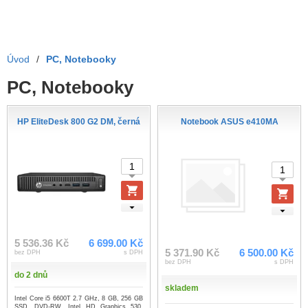
Úvod
/
PC, Notebooky
PC, Notebooky
HP EliteDesk 800 G2 DM, černá
Notebook ASUS e410MA
5 536.36 Kč
6 699.00 Kč
5 371.90 Kč
6 500.00 Kč
bez DPH
s DPH
bez DPH
s DPH
do 2 dnů
skladem
Intel Core i5 6600T 2.7 GHz, 8 GB, 256 GB
SSD, DVD-RW, Intel HD Graphics 530,