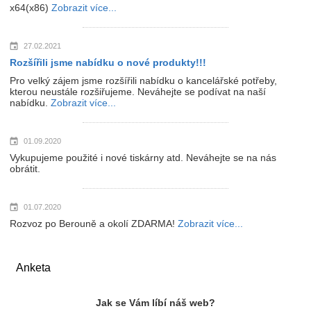
x64(x86)
Zobrazit více...
27.02.2021
Rozšířili jsme nabídku o nové produkty!!!
Pro velký zájem jsme rozšířili nabídku o kancelářské potřeby,
kterou neustále rozšiřujeme. Neváhejte se podívat na naší
nabídku.
Zobrazit více...
01.09.2020
Vykupujeme použité i nové tiskárny atd. Neváhejte se na nás
obrátit.
01.07.2020
Rozvoz po Berouně a okolí ZDARMA!
Zobrazit více...
Anketa
Jak se Vám líbí náš web?