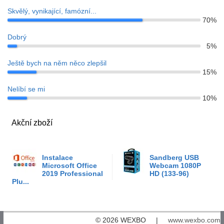
Skvělý, vynikající, famózní...
70%
Dobrý
5%
Ještě bych na něm něco zlepšil
15%
Nelíbí se mi
10%
Akční zboží
Instalace
Sandberg USB
Microsoft Office
Webcam 1080P
2019 Professional
HD (133-96)
Plu...
© 2026 WEXBO |
www.wexbo.com