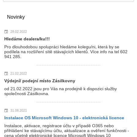
Novinky
28.02.2022
Hledáme dealera/ku!!!
Pro dlouhodobou spolupráci hledáme kolegu/ni, která by se
podílela na rozšíření sítě stávajících klientů. Více info na tel 602
941 285.
21.02.2022
Výdejní/ podejní místo Zásilkovny
od 21.02.2022 jsou pro Vás na prodejně k dispozici služby
společnosti Zásilkovna.
31.08.2021
Instalace OS Microsoft Windows 10 - elektronická licence
Instalace, aktivace, registrace účtu v případě O365 nebo
přihlášení ke stávajícímu účtu, aktualizace a ověření funkčnosti -
cena včetně elektronické licence Microsoft Windows 10