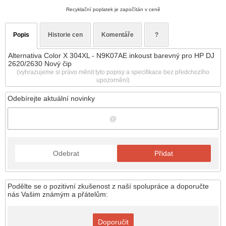
Recyklační poplatek je započítán v ceně
Popis
Historie cen
Komentáře
?
Alternativa Color X 304XL - N9K07AE inkoust barevný pro HP DJ
2620/2630 Nový čip
(vyhrazujeme si právo měnit tyto popisy a specifikace bez předchozího
upozornění)
Odebírejte aktuální novinky
Odebrat
Přidat
Podělte se o pozitivní zkušenost z naší spolupráce a doporučte
nás Vašim známým a přátelům:
Doporučit