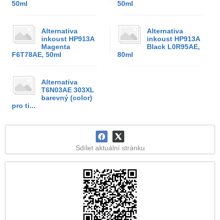
50ml
50ml
Alternativa
Alternativa
inkoust HP913A
inkoust HP913A
Magenta
Black L0R95AE,
F6T78AE, 50ml
80ml
Alternativa
T6N03AE 303XL
barevný (color)
pro ti...
Sdílet aktuální stránku