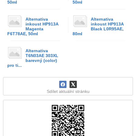
50ml
50ml
Alternativa
Alternativa
inkoust HP913A
inkoust HP913A
Magenta
Black L0R95AE,
F6T78AE, 50ml
80ml
Alternativa
T6N03AE 303XL
barevný (color)
pro ti...
Sdílet aktuální stránku