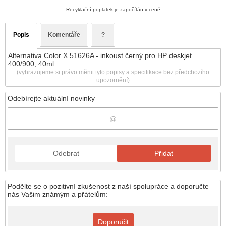
Recyklační poplatek je započítán v ceně
Popis
Komentáře
?
Alternativa Color X 51626A - inkoust černý pro HP deskjet
400/900, 40ml
(vyhrazujeme si právo měnit tyto popisy a specifikace bez předchozího
upozornění)
Odebírejte aktuální novinky
Odebrat
Přidat
Podělte se o pozitivní zkušenost z naší spolupráce a doporučte
nás Vašim známým a přátelům:
Doporučit