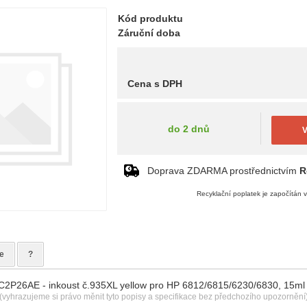
Kód produktu
Záruční doba
Cena s DPH
do 2 dnů
V
Doprava ZDARMA prostřednictvím
R
Recyklační poplatek je započítán 
e
?
X C2P26AE - inkoust č.935XL yellow pro HP 6812/6815/6230/6830, 15ml
(vyhrazujeme si právo měnit tyto popisy a specifikace bez předchozího upozornění