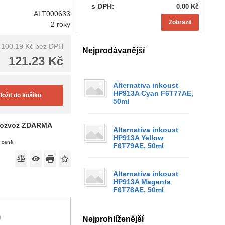
s DPH:
0.00 Kč
ALT000633
Zobrazit
2 roky
100.19 Kč
bez DPH
Nejprodávanější
121.23 Kč
Alternativa inkoust
HP913A Cyan F6T77AE,
ložit do košíku
50ml
ozvoz ZDARMA
Alternativa inkoust
HP913A Yellow
v ceně
F6T79AE, 50ml
Alternativa inkoust
HP913A Magenta
F6T78AE, 50ml
)
Nejprohlíženější