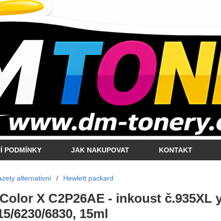
Í PODMÍNKY
JAK NAKUPOVAT
KONTAKT
zety alternativní
/
Hewlett packard
 Color X C2P26AE - inkoust č.935XL 
15/6230/6830, 15ml