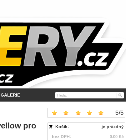
GALERIE
5
/
5
yellow pro
Košík:
je prázdný
bez DPH:
0.00 Kč