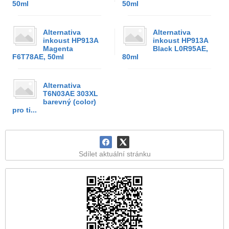
50ml
50ml
Alternativa
Alternativa
inkoust HP913A
inkoust HP913A
Magenta
Black L0R95AE,
F6T78AE, 50ml
80ml
Alternativa
T6N03AE 303XL
barevný (color)
pro ti...
Sdílet aktuální stránku