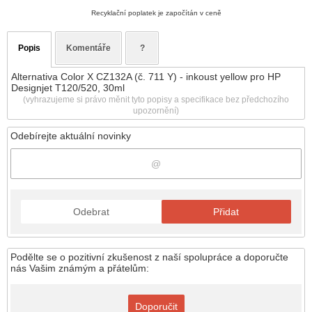
Recyklační poplatek je započítán v ceně
Popis
Komentáře
?
Alternativa Color X CZ132A (č. 711 Y) - inkoust yellow pro HP
Designjet T120/520, 30ml
(vyhrazujeme si právo měnit tyto popisy a specifikace bez předchozího
upozornění)
Odebírejte aktuální novinky
Odebrat
Přidat
Podělte se o pozitivní zkušenost z naší spolupráce a doporučte
nás Vašim známým a přátelům:
Doporučit