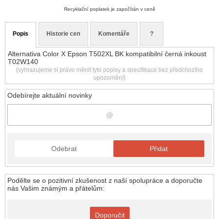
Recyklační poplatek je započítán v ceně
Popis
Historie cen
Komentáře
?
Alternativa Color X Epson T502XL BK kompatibilní černá inkoust
T02W140
(vyhrazujeme si právo měnit tyto popisy a specifikace bez předchozího
upozornění)
Odebírejte aktuální novinky
Odebrat
Přidat
Podělte se o pozitivní zkušenost z naší spolupráce a doporučte
nás Vašim známým a přátelům:
Doporučit