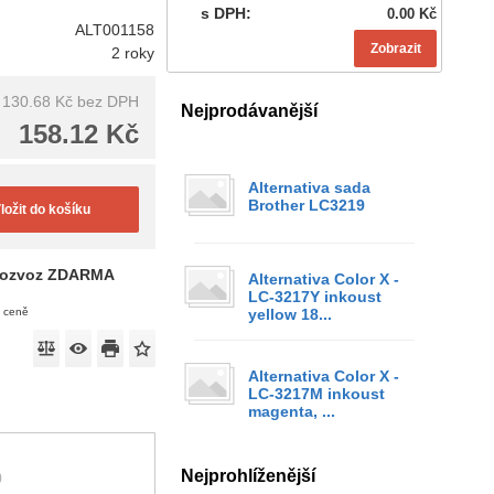
s DPH:
0.00 Kč
ALT001158
Zobrazit
2 roky
130.68 Kč
bez DPH
Nejprodávanější
158.12 Kč
Alternativa sada
Brother LC3219
ložit do košíku
ozvoz ZDARMA
Alternativa Color X -
LC-3217Y inkoust
v ceně
yellow 18...
Alternativa Color X -
LC-3217M inkoust
magenta, ...
Nejprohlíženější
)