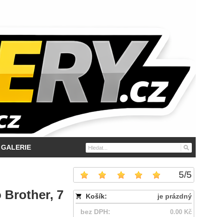
GALERIE
5
/
5
 Brother, 7
Košík:
je prázdný
bez DPH:
0.00 Kč