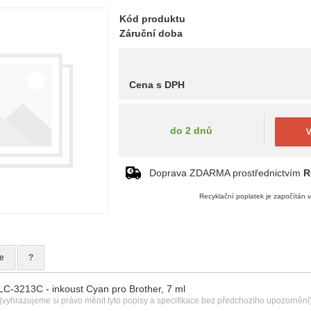
Kód produktu
Záruční doba
Cena s DPH
do 2 dnů
V
Doprava ZDARMA prostřednictvím
R
Recyklační poplatek je započítán 
e
?
 LC-3213C - inkoust Cyan pro Brother, 7 ml
(vyhrazujeme si právo měnit tyto popisy a specifikace bez předchozího upozornění