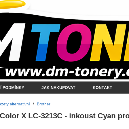
Í PODMÍNKY
JAK NAKUPOVAT
KONTAKT
zety alternativní
/
Brother
 Color X LC-3213C - inkoust Cyan pro