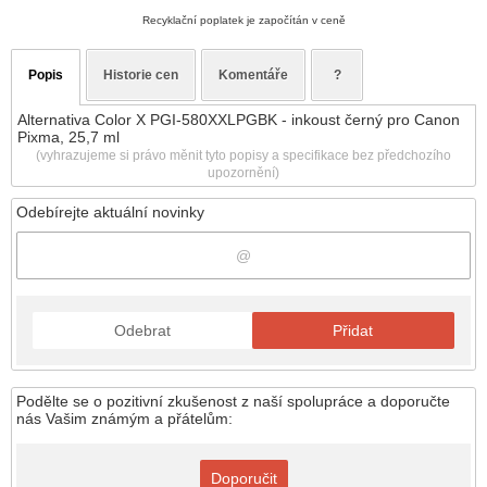
Recyklační poplatek je započítán v ceně
Popis
Historie cen
Komentáře
?
Alternativa Color X PGI-580XXLPGBK - inkoust černý pro Canon
Pixma, 25,7 ml
(vyhrazujeme si právo měnit tyto popisy a specifikace bez předchozího
upozornění)
Odebírejte aktuální novinky
Odebrat
Přidat
Podělte se o pozitivní zkušenost z naší spolupráce a doporučte
nás Vašim známým a přátelům:
Doporučit