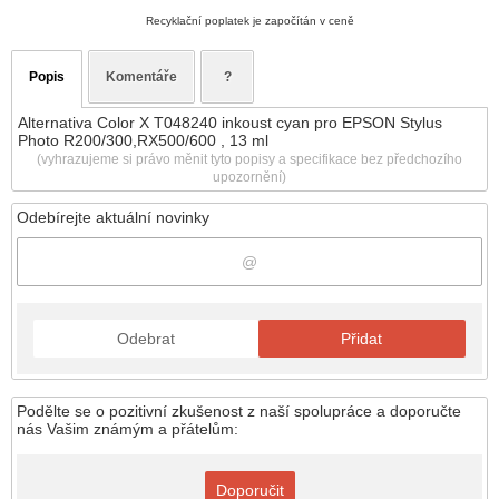
Recyklační poplatek je započítán v ceně
Popis
Komentáře
?
Alternativa Color X T048240 inkoust cyan pro EPSON Stylus
Photo R200/300,RX500/600 , 13 ml
(vyhrazujeme si právo měnit tyto popisy a specifikace bez předchozího
upozornění)
Odebírejte aktuální novinky
Odebrat
Přidat
Podělte se o pozitivní zkušenost z naší spolupráce a doporučte
nás Vašim známým a přátelům:
Doporučit