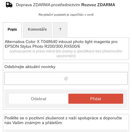
Doprava ZDARMA prostřednictvím
Rozvoz ZDARMA
Recyklační poplatek je započítán v ceně
Popis
Komentáře
?
Alternativa Color X T048640 inkoust photo light magenta pro
EPSON Stylus Photo R200/300,RX500/6
(vyhrazujeme si právo měnit tyto popisy a specifikace bez předchozího
upozornění)
Odebírejte aktuální novinky
Odebrat
Přidat
Podělte se o pozitivní zkušenost z naší spolupráce a doporučte
nás Vašim známým a přátelům: