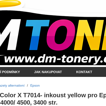
Í PODMÍNKY
JAK NAKUPOVAT
KONTAKT
zety alternativní
/
Epson
 Color X T7014- inkoust yellow pro E
000/ 4500, 3400 str.