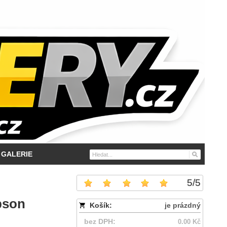
GALERIE
5
/
5
pson
Košík:
je prázdný
bez DPH:
0.00 Kč