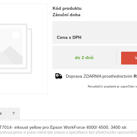
Kód produktu
Záruční doba
Cena s DPH
do 2 dnů
V
Doprava ZDARMA prostřednictvím
R
Recyklační poplatek je započítán 
e
?
 T7014- inkoust yellow pro Epson WorkForce 4000/ 4500, 3400 str.
(vyhrazujeme si právo měnit tyto popisy a specifikace bez předchozího upozornění