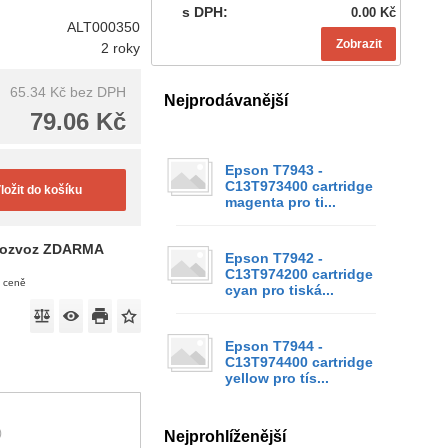
s DPH:
0.00 Kč
ALT000350
Zobrazit
2 roky
65.34 Kč
bez DPH
Nejprodávanější
79.06 Kč
Epson T7943 -
C13T973400 cartridge
ložit do košíku
magenta pro ti...
ozvoz ZDARMA
Epson T7942 -
C13T974200 cartridge
v ceně
cyan pro tiská...
Epson T7944 -
C13T974400 cartridge
yellow pro tís...
)
Nejprohlíženější