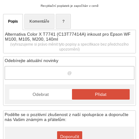
Recyklační poplatek je započítán v ceně
Popis
Komentáře
?
Alternativa Color X T7741 (C13T77414A) inkoust pro Epson WF
M100, M105, M200, 140ml
(vyhrazujeme si právo měnit tyto popisy a specifikace bez předchozího
upozornění)
Odebírejte aktuální novinky
Odebrat
Přidat
Podělte se o pozitivní zkušenost z naší spolupráce a doporučte
nás Vašim známým a přátelům:
Doporučit