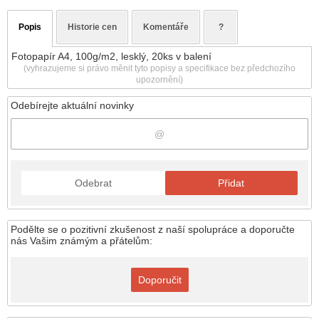
Popis
Historie cen
Komentáře
?
Fotopapír A4, 100g/m2, lesklý, 20ks v balení
(vyhrazujeme si právo měnit tyto popisy a specifikace bez předchozího
upozornění)
Odebírejte aktuální novinky
Odebrat
Přidat
Podělte se o pozitivní zkušenost z naší spolupráce a doporučte
nás Vašim známým a přátelům:
Doporučit