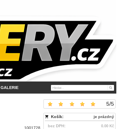
GALERIE
5
/
5
Košík:
je prázdný
bez DPH:
0.00 Kč
1001728