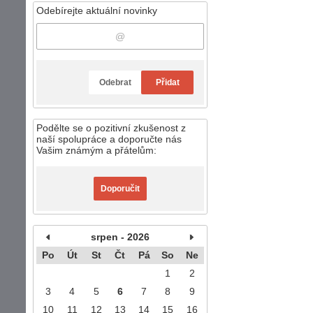
Odebírejte aktuální novinky
Odebrat
Přidat
Podělte se o pozitivní zkušenost z
naší spolupráce a doporučte nás
Vašim známým a přátelům:
Doporučit
srpen - 2026
Po
Út
St
Čt
Pá
So
Ne
1
2
3
4
5
6
7
8
9
10
11
12
13
14
15
16