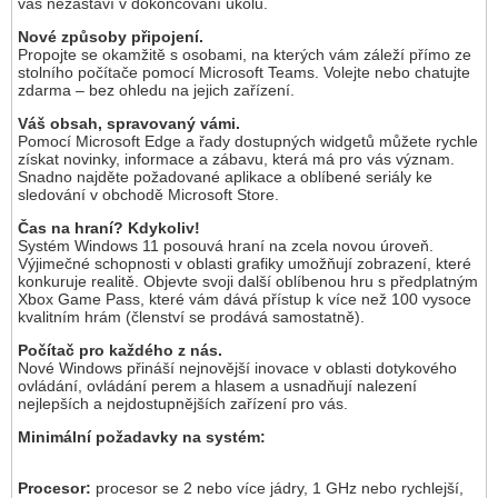
vás nezastaví v dokončování úkolů.
Nové způsoby připojení.
Propojte se okamžitě s osobami, na kterých vám záleží přímo ze
stolního počítače pomocí Microsoft Teams. Volejte nebo chatujte
zdarma – bez ohledu na jejich zařízení.
Váš obsah, spravovaný vámi.
Pomocí Microsoft Edge a řady dostupných widgetů můžete rychle
získat novinky, informace a zábavu, která má pro vás význam.
Snadno najděte požadované aplikace a oblíbené seriály ke
sledování v obchodě Microsoft Store.
Čas na hraní? Kdykoliv!
Systém Windows 11 posouvá hraní na zcela novou úroveň.
Výjimečné schopnosti v oblasti grafiky umožňují zobrazení, které
konkuruje realitě. Objevte svoji další oblíbenou hru s předplatným
Xbox Game Pass, které vám dává přístup k více než 100 vysoce
kvalitním hrám (členství se prodává samostatně).
Počítač pro každého z nás.
Nové Windows přináší nejnovější inovace v oblasti dotykového
ovládání, ovládání perem a hlasem a usnadňují nalezení
nejlepších a nejdostupnějších zařízení pro vás.
Minimální požadavky na systém:
Procesor:
procesor se 2 nebo více jádry, 1 GHz nebo rychlejší,