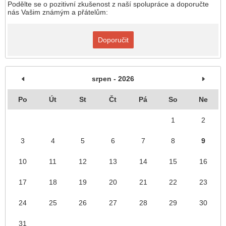
Podělte se o pozitivní zkušenost z naší spolupráce a doporučte
nás Vašim známým a přátelům:
Doporučit
srpen - 2026
Po
Út
St
Čt
Pá
So
Ne
1
2
3
4
5
6
7
8
9
10
11
12
13
14
15
16
17
18
19
20
21
22
23
24
25
26
27
28
29
30
31