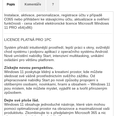
Popis
Komentáře
?
Instalace, aktivace, personalizace, registrace účtu v případě
O365 nebo přihlášení ke stávajícímu účtu, aktualizace a ověření
funkčnosti - cena včetně elektronické licence Microsoft Windows
11 PRO x64(x86)
LICENCE PLATNÁ PRO 1PC
Systém přináší intuitivnější prostředí, lepší práci s okny, svižnější
chod systému i podporu aplikací z operačního systému Android.
Nové umístění nabídky Start, intenzivní multitasking, unikátní
ovládání pro většinu platforem.
Získejte novou perspektivu.
Windows 11 poskytuje klidný a kreativní prostor, kde můžete
sledovat své vášně prostřednictvím svěžího zážitku. Od
přepracované nabídky Start po nové způsoby propojení s
oblíbenými osobami, novinkami, hrami a obsahem – Windows 11
jsou místem, kde můžete myslet, vyjádřit se a tvořit přirozeným
způsobem.
Dejte své ploše řád.
Windows 11 obsahuje jednoduché nástroje, které vám mohou
pomoci optimalizovat prostor na obrazovce a maximalizovat vaši
produktivitu. Zkombinujte to s předplatným Microsoft 365 a nic