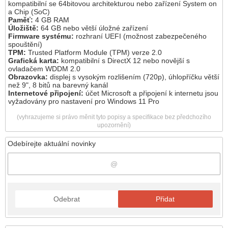
kompatibilní se 64bitovou architekturou nebo zařízení System on
a Chip (SoC)
Paměť:
4 GB RAM
Úložiště:
64 GB nebo větší úložné zařízení
Firmware systému:
rozhraní UEFI (možnost zabezpečeného
spouštění)
TPM:
Trusted Platform Module (TPM) verze 2.0
Grafická karta:
kompatibilní s DirectX 12 nebo novější s
ovladačem WDDM 2.0
Obrazovka:
displej s vysokým rozlišením (720p), úhlopříčku větší
než 9", 8 bitů na barevný kanál
Internetové připojení:
účet Microsoft a připojení k internetu jsou
vyžadovány pro nastavení pro Windows 11 Pro
(vyhrazujeme si právo měnit tyto popisy a specifikace bez předchozího
upozornění)
Odebírejte aktuální novinky
Odebrat
Přidat