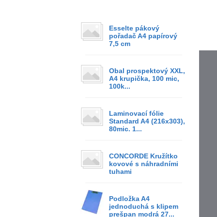
Esselte pákový
pořadač A4 papírový
7,5 cm
Obal prospektový XXL,
A4 krupička, 100 mic,
100k...
Laminovací fólie
Standard A4 (216x303),
80mic. 1...
CONCORDE Kružítko
kovové s náhradními
tuhami
Podložka A4
jednoduchá s klipem
prešpan modrá 27...