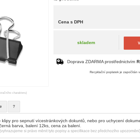
Cena s DPH
skladem
V
Doprava ZDARMA prostřednictvím
R
Recyklační poplatek je započítán 
stračního charakteru)
e
?
 klipy pro sepnutí vícestránkových dokuntů, nebo pro uchycení dokum
erná barva, balení 12ks, cena za balení.
(vyhrazujeme si právo měnit tyto popisy a specifikace bez předchozího upozornění