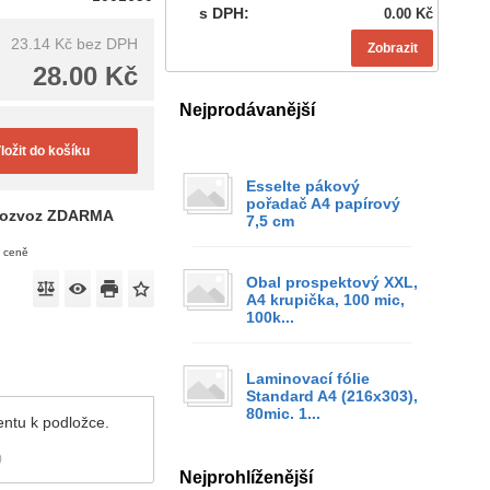
s DPH:
0.00 Kč
23.14 Kč
bez DPH
Zobrazit
28.00 Kč
Nejprodávanější
ložit do košíku
Esselte pákový
pořadač A4 papírový
ozvoz ZDARMA
7,5 cm
v ceně
Obal prospektový XXL,
A4 krupička, 100 mic,
100k...
Laminovací fólie
Standard A4 (216x303),
80mic. 1...
entu k podložce.
)
Nejprohlíženější