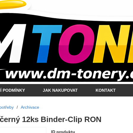
Í PODMÍNKY
JAK NAKUPOVAT
KONTAKT
potřeby
/
Archivace
 černý 12ks Binder-Clip RON
ID produktu