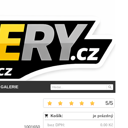
GALERIE
5
/
5
Košík:
je prázdný
bez DPH:
0.00 Kč
1001650