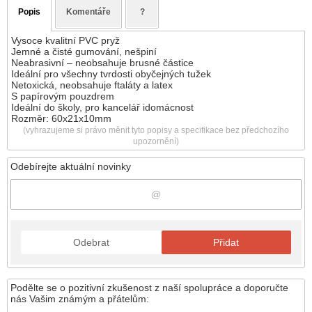
Popis
Komentáře
?
Vysoce kvalitní PVC pryž
Jemné a čisté gumování, nešpiní
Neabrasivní – neobsahuje brusné částice
Ideální pro všechny tvrdosti obyčejných tužek
Netoxická, neobsahuje ftaláty a latex
S papírovým pouzdrem
Ideální do školy, pro kancelář idomácnost
Rozměr: 60x21x10mm
(vyhrazujeme si právo měnit tyto popisy a specifikace bez předchozího
upozornění)
Odebírejte aktuální novinky
Odebrat
Přidat
Podělte se o pozitivní zkušenost z naší spolupráce a doporučte
nás Vašim známým a přátelům: