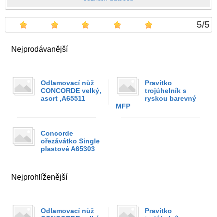
5
/
5
Nejprodávanější
Odlamovací nůž
Pravítko
CONCORDE velký,
trojúhelník s
asort ,A65511
ryskou barevný
MFP
Concorde
ořezávátko Single
plastové A65303
Nejprohlíženější
Odlamovací nůž
Pravítko