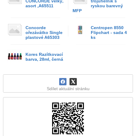
CONCORDE velký,
trojúhelník s
asort ,A65511
ryskou barevný
MFP
Concorde
Centropen 8550
ořezávátko Single
Flipchart - sada 4
plastové A65303
ks
Kores Razítkovací
barva, 28ml, černá
Sdílet aktuální stránku