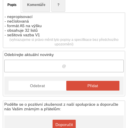
Popis
Komentáře
?
- nepropisovací
- nečíslovaná
- formát A5 na výšku
- obsahuje 32 listů
- sešitová vazba V1
(vyhrazujeme si právo měnit tyto popisy a specifikace bez předchozího
upozornění)
Odebírejte aktuální novinky
Odebrat
Přidat
Podělte se o pozitivní zkušenost z naší spolupráce a doporučte
nás Vašim známým a přátelům:
Doporučit