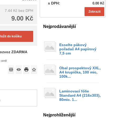
s DPH:
0.00 Kč
7.44 Kč
bez DPH
Zobrazit
9.00 Kč
Nejprodávanější
ložit do košíku
Esselte pákový
pořadač A4 papírový
ozvoz ZDARMA
7,5 cm
v ceně
Obal prospektový XXL,
A4 krupička, 100 mic,
100k...
Laminovací fólie
Standard A4 (216x303),
80mic. 1...
)
Nejprohlíženější