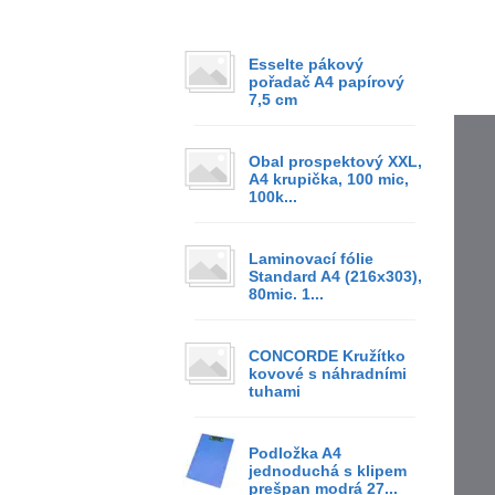
Esselte pákový
pořadač A4 papírový
7,5 cm
Obal prospektový XXL,
A4 krupička, 100 mic,
100k...
Laminovací fólie
Standard A4 (216x303),
80mic. 1...
CONCORDE Kružítko
kovové s náhradními
tuhami
Podložka A4
jednoduchá s klipem
prešpan modrá 27...