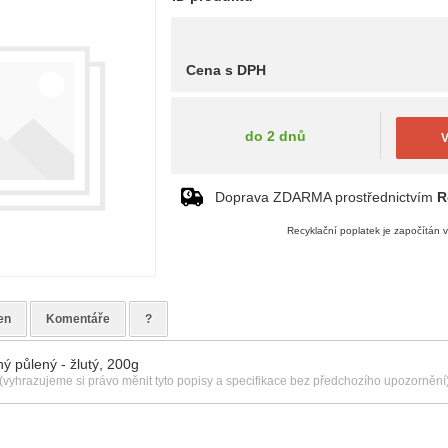
Cena s DPH
do 2 dnů
V
Doprava ZDARMA prostřednictvím
R
Recyklační poplatek je započítán 
en
Komentáře
?
ý půlený - žlutý, 200g
(vyhrazujeme si právo měnit tyto popisy a specifikace bez předchozího upozornění