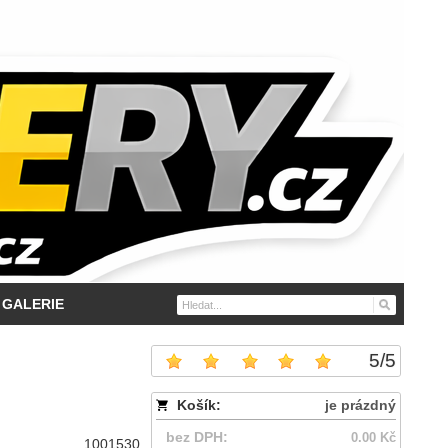
GALERIE
5
/
5
Košík:
je prázdný
bez DPH:
0.00 Kč
1001530