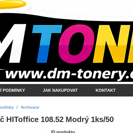
Í PODMÍNKY
JAK NAKUPOVAT
KONTAKT
potřeby
/
Archivace
 HIToffice 108.52 Modrý 1ks/50
ID produktu