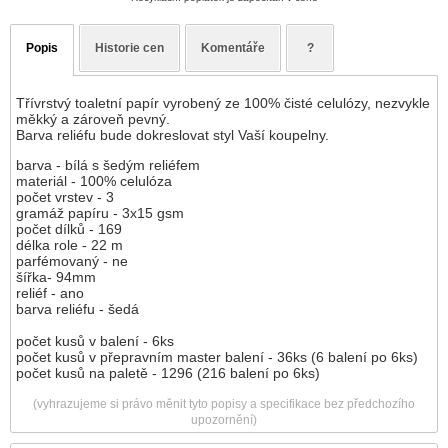
Popis
Historie cen
Komentáře
?
Třívrstvý toaletní papír vyrobený ze 100% čisté celulózy, nezvykle
měkký a zároveň pevný.
Barva reliéfu bude dokreslovat styl Vaší koupelny.
barva - bílá s šedým reliéfem
materiál - 100% celulóza
počet vrstev - 3
gramáž papíru - 3x15 gsm
počet dílků - 169
délka role - 22 m
parfémovaný - ne
šířka- 94mm
reliéf - ano
barva reliéfu - šedá
počet kusů v balení - 6ks
počet kusů v přepravním master balení - 36ks (6 balení po 6ks)
počet kusů na paletě - 1296 (216 balení po 6ks)
(vyhrazujeme si právo měnit tyto popisy a specifikace bez předchozího
upozornění)