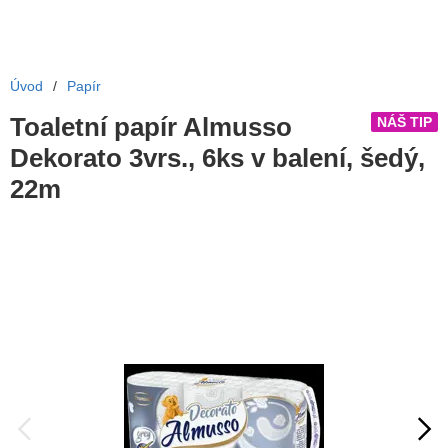
Úvod
/
Papír
Toaletní papír Almusso
NÁŠ TIP
Dekorato 3vrs., 6ks v balení, šedý,
22m