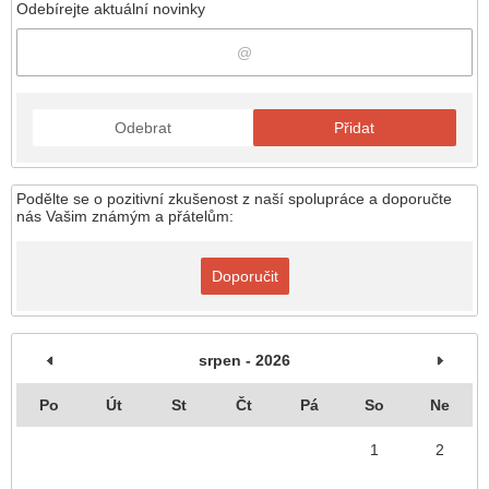
Odebírejte aktuální novinky
Odebrat
Přidat
Podělte se o pozitivní zkušenost z naší spolupráce a doporučte
nás Vašim známým a přátelům:
Doporučit
srpen - 2026
Po
Út
St
Čt
Pá
So
Ne
1
2