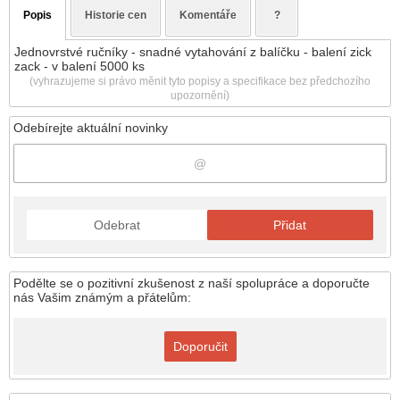
Popis
Historie cen
Komentáře
?
Jednovrstvé ručníky - snadné vytahování z balíčku - balení zick
zack - v balení 5000 ks
(vyhrazujeme si právo měnit tyto popisy a specifikace bez předchozího
upozornění)
Odebírejte aktuální novinky
Odebrat
Přidat
Podělte se o pozitivní zkušenost z naší spolupráce a doporučte
nás Vašim známým a přátelům:
Doporučit