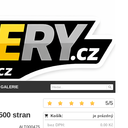
GALERIE
5
/
5
500 stran
Košík:
je prázdný
bez DPH:
0.00 Kč
ALT000475