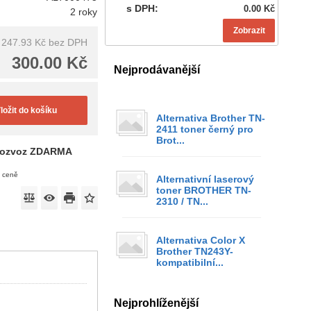
s DPH:
0.00 Kč
2 roky
Zobrazit
247.93 Kč
bez DPH
300.00 Kč
Nejprodávanější
ložit do košíku
Alternativa Brother TN-
2411 toner černý pro
Brot...
ozvoz ZDARMA
v ceně
Alternativní laserový
toner BROTHER TN-
2310 / TN...
Alternativa Color X
Brother TN243Y-
kompatibilní...
Nejprohlíženější