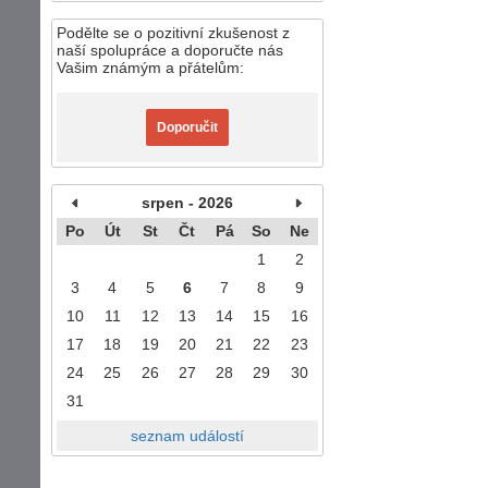
Podělte se o pozitivní zkušenost z
naší spolupráce a doporučte nás
Vašim známým a přátelům:
Doporučit
srpen - 2026
Po
Út
St
Čt
Pá
So
Ne
1
2
3
4
5
6
7
8
9
10
11
12
13
14
15
16
17
18
19
20
21
22
23
24
25
26
27
28
29
30
31
seznam událostí