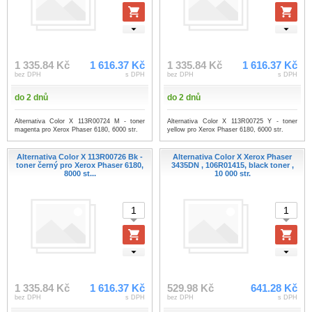
1 335.84 Kč
1 616.37 Kč
1 335.84 Kč
1 616.37 Kč
bez DPH
s DPH
bez DPH
s DPH
do 2 dnů
do 2 dnů
Alternativa Color X 113R00724 M - toner
Alternativa Color X 113R00725 Y - toner
magenta pro Xerox Phaser 6180, 6000 str.
yellow pro Xerox Phaser 6180, 6000 str.
Alternativa Color X 113R00726 Bk -
Alternativa Color X Xerox Phaser
toner černý pro Xerox Phaser 6180,
3435DN , 106R01415, black toner ,
8000 st...
10 000 str.
1 335.84 Kč
1 616.37 Kč
529.98 Kč
641.28 Kč
bez DPH
s DPH
bez DPH
s DPH