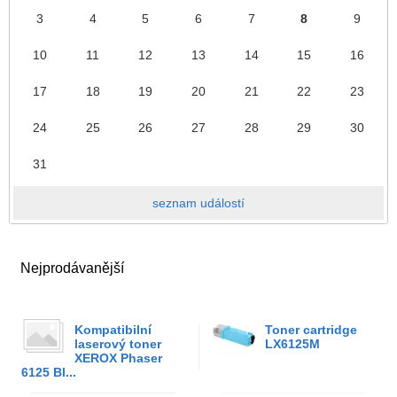
3
4
5
6
7
8
9
10
11
12
13
14
15
16
17
18
19
20
21
22
23
24
25
26
27
28
29
30
31
seznam událostí
Nejprodávanější
Kompatibilní
Toner cartridge
laserový toner
LX6125M
XEROX Phaser
6125 Bl...