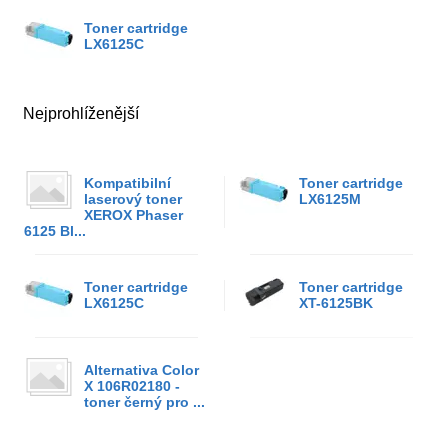
Toner cartridge
LX6125C
Nejprohlíženější
Kompatibilní
Toner cartridge
laserový toner
LX6125M
XEROX Phaser
6125 Bl...
Toner cartridge
Toner cartridge
LX6125C
XT-6125BK
Alternativa Color
X 106R02180 -
toner černý pro ...