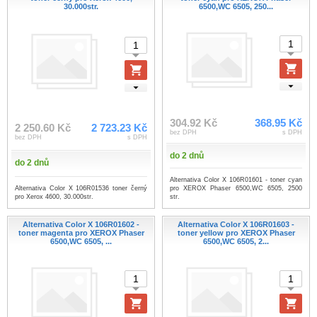
30.000str.
6500,WC 6505, 250...
304.92 Kč
368.95 Kč
2 250.60 Kč
2 723.23 Kč
bez DPH
s DPH
bez DPH
s DPH
do 2 dnů
do 2 dnů
Alternativa Color X 106R01601 - toner cyan
Alternativa Color X 106R01536 toner černý
pro XEROX Phaser 6500,WC 6505, 2500
pro Xerox 4600, 30.000str.
str.
Alternativa Color X 106R01602 -
Alternativa Color X 106R01603 -
toner magenta pro XEROX Phaser
toner yellow pro XEROX Phaser
6500,WC 6505, ...
6500,WC 6505, 2...