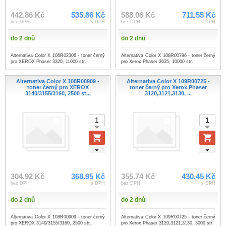
442.86 Kč
535.86 Kč
588.06 Kč
711.55 Kč
bez DPH
s DPH
bez DPH
s DPH
do 2 dnů
do 2 dnů
Alternativa Color X 106R02306 - toner černý
Alternativa Color X 108R00796 - toner černý
pro XEROX Phaser 3320, 11000 str.
pro Xerox Phaser 3635, 10000 str.
Alternativa Color X 108R00909 -
Alternativa Color X 109R00725 -
toner černý pro XEROX
toner černý pro Xerox Phaser
3140/3155/3160, 2500 st...
3120,3121,3130, ...
304.92 Kč
368.95 Kč
355.74 Kč
430.45 Kč
bez DPH
s DPH
bez DPH
s DPH
do 2 dnů
do 2 dnů
Alternativa Color X 108R00909 - toner černý
Alternativa Color X 109R00725 - toner černý
pro XEROX 3140/3155/3160, 2500 str.
pro Xerox Phaser 3120,3121,3130, 3000 str.