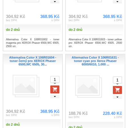
304.92 Kč
368.95 Kč
304.92 Kč
368.95 Kč
bez DPH
s DPH
bez DPH
s DPH
do 2 dnů
do 2 dnů
Alternativa Color X 106R01602 - toner
Alternativa Color X 106R01603 - toner yellow
magenta pro XEROX Phaser 6500,WC 6505,
pro XEROX Phaser 6500,WC 6505, 2500
2500 str.
str.
Alternativa Color X 106R01604 -
Alternativa Color X 106R01631 -
toner černý pro XEROX Phaser
toner cyan pro Xerox Phaser
6500,WC 6505, 30...
6000/6010, 1.000 ...
304.92 Kč
368.95 Kč
188.76 Kč
228.40 Kč
bez DPH
s DPH
bez DPH
s DPH
do 2 dnů
do 2 dnů