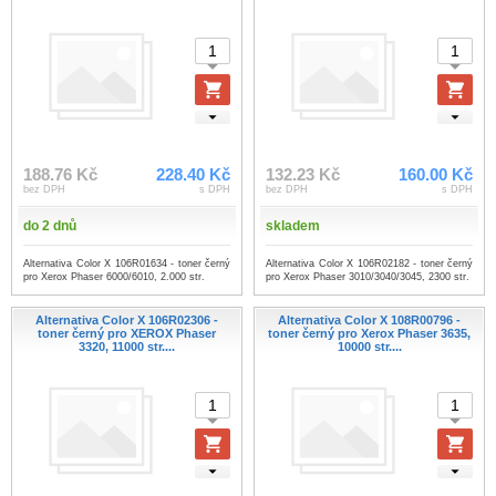
188.76 Kč
228.40 Kč
132.23 Kč
160.00 Kč
bez DPH
s DPH
bez DPH
s DPH
do 2 dnů
skladem
Alternativa Color X 106R01634 - toner černý
Alternativa Color X 106R02182 - toner černý
pro Xerox Phaser 6000/6010, 2.000 str.
pro Xerox Phaser 3010/3040/3045, 2300 str.
Alternativa Color X 106R02306 -
Alternativa Color X 108R00796 -
toner černý pro XEROX Phaser
toner černý pro Xerox Phaser 3635,
3320, 11000 str....
10000 str....