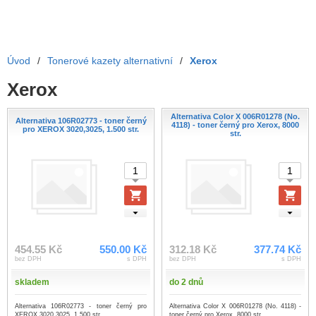
Úvod
/
Tonerové kazety alternativní
/
Xerox
Xerox
Alternativa Color X 006R01278 (No.
Alternativa 106R02773 - toner černý
4118) - toner černý pro Xerox, 8000
pro XEROX 3020,3025, 1.500 str.
str.
454.55 Kč
550.00 Kč
312.18 Kč
377.74 Kč
bez DPH
s DPH
bez DPH
s DPH
skladem
do 2 dnů
Alternativa 106R02773 - toner černý pro
Alternativa Color X 006R01278 (No. 4118) -
XEROX 3020,3025, 1.500 str.
toner černý pro Xerox, 8000 str.