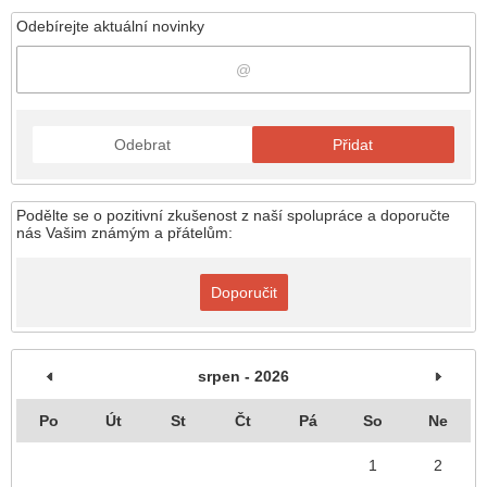
Odebírejte aktuální novinky
Odebrat
Přidat
Podělte se o pozitivní zkušenost z naší spolupráce a doporučte
nás Vašim známým a přátelům:
Doporučit
srpen - 2026
Po
Út
St
Čt
Pá
So
Ne
1
2