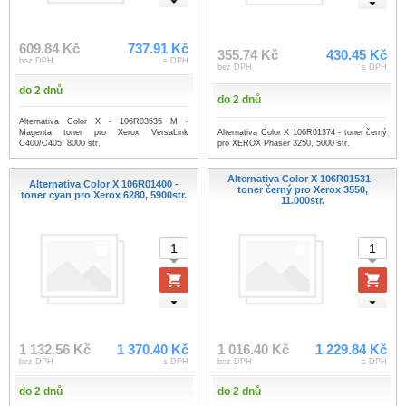
609.84 Kč
737.91 Kč
355.74 Kč
430.45 Kč
bez DPH
s DPH
bez DPH
s DPH
do 2 dnů
do 2 dnů
Alternativa Color X - 106R03535 M -
Alternativa Color X 106R01374 - toner černý
Magenta toner pro Xerox VersaLink
pro XEROX Phaser 3250, 5000 str.
C400/C405, 8000 str.
Alternativa Color X 106R01531 -
Alternativa Color X 106R01400 -
toner černý pro Xerox 3550,
toner cyan pro Xerox 6280, 5900str.
11.000str.
1 132.56 Kč
1 370.40 Kč
1 016.40 Kč
1 229.84 Kč
bez DPH
s DPH
bez DPH
s DPH
do 2 dnů
do 2 dnů