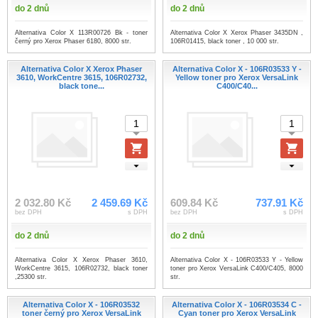
do 2 dnů
do 2 dnů
Alternativa Color X 113R00726 Bk - toner
Alternativa Color X Xerox Phaser 3435DN ,
černý pro Xerox Phaser 6180, 8000 str.
106R01415, black toner , 10 000 str.
Alternativa Color X Xerox Phaser
Alternativa Color X - 106R03533 Y -
3610, WorkCentre 3615, 106R02732,
Yellow toner pro Xerox VersaLink
black tone...
C400/C40...
2 032.80 Kč
2 459.69 Kč
609.84 Kč
737.91 Kč
bez DPH
s DPH
bez DPH
s DPH
do 2 dnů
do 2 dnů
Alternativa Color X Xerox Phaser 3610,
Alternativa Color X - 106R03533 Y - Yellow
WorkCentre 3615, 106R02732, black toner
toner pro Xerox VersaLink C400/C405, 8000
,25300 str.
str.
Alternativa Color X - 106R03532
Alternativa Color X - 106R03534 C -
toner černý pro Xerox VersaLink
Cyan toner pro Xerox VersaLink