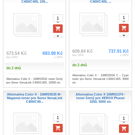
C400/C405, 105...
C400/C405, ...
609.84 Kč
737.91 Kč
573.54 Kč
693.98 Kč
bez DPH
s DPH
bez DPH
s DPH
do 2 dnů
do 2 dnů
Alternativa Color X - 106R03534 C - Cyan
Alternativa Color X - 106R03532 toner černý
toner pro Xerox VersaLink C400/C405, 8000
pro Xerox VersaLink C400/C405, 10500 str.
str.
Alternativa Color X - 106R03535 M -
Alternativa Color X 106R01374 -
Magenta toner pro Xerox VersaLink
toner černý pro XEROX Phaser
C400/C40...
3250, 5000 str.