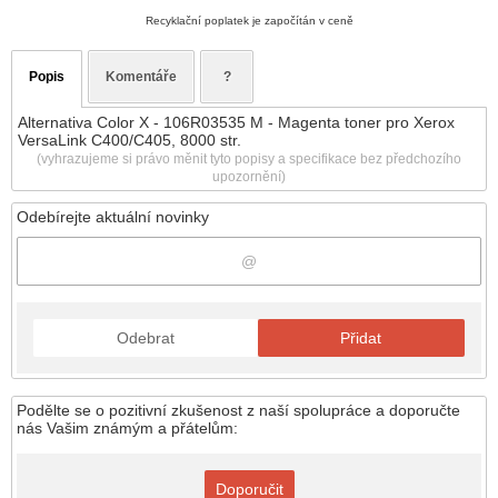
Recyklační poplatek je započítán v ceně
Popis
Komentáře
?
Alternativa Color X - 106R03535 M - Magenta toner pro Xerox
VersaLink C400/C405, 8000 str.
(vyhrazujeme si právo měnit tyto popisy a specifikace bez předchozího
upozornění)
Odebírejte aktuální novinky
Odebrat
Přidat
Podělte se o pozitivní zkušenost z naší spolupráce a doporučte
nás Vašim známým a přátelům:
Doporučit