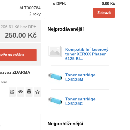
s DPH:
0.00 Kč
ALT000784
Zobrazit
2 roky
206.61 Kč
bez DPH
Nejprodávanější
250.00 Kč
Kompatibilní laserový
toner XEROX Phaser
ložit do košíku
6125 Bl...
ozvoz ZDARMA
Toner cartridge
LX6125M
v ceně
Toner cartridge
LX6125C
Nejprohlíženější
)