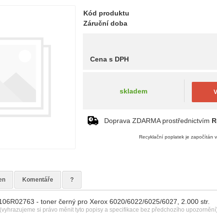
Kód produktu
Záruční doba
Cena s DPH
skladem
V
Doprava ZDARMA prostřednictvím
R
Recyklační poplatek je započítán 
en
Komentáře
?
 106R02763 - toner černý pro Xerox 6020/6022/6025/6027, 2.000 str.
(vyhrazujeme si právo měnit tyto popisy a specifikace bez předchozího upozornění