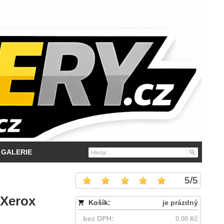
GALERIE
5
/
5
 Xerox
Košík:
je prázdný
bez DPH:
0.00 Kč