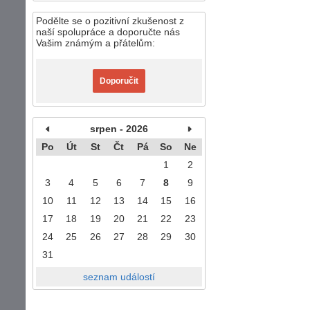
Podělte se o pozitivní zkušenost z
naší spolupráce a doporučte nás
Vašim známým a přátelům:
Doporučit
srpen - 2026
Po
Út
St
Čt
Pá
So
Ne
1
2
3
4
5
6
7
8
9
10
11
12
13
14
15
16
17
18
19
20
21
22
23
24
25
26
27
28
29
30
31
seznam událostí