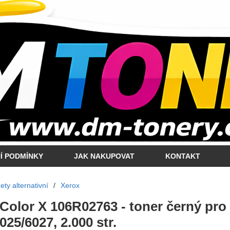
Í PODMÍNKY
JAK NAKUPOVAT
KONTAKT
ty alternativní
/
Xerox
 Color X 106R02763 - toner černý pro
025/6027, 2.000 str.