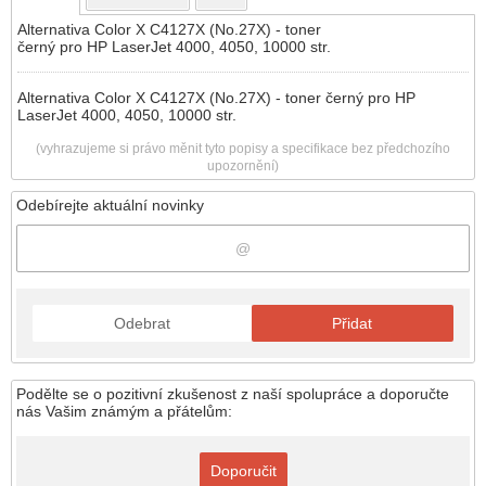
Alternativa Color X C4127X (No.27X) - toner
černý pro HP LaserJet 4000, 4050, 10000 str.
Alternativa Color X C4127X (No.27X) - toner černý pro HP
LaserJet 4000, 4050, 10000 str.
(vyhrazujeme si právo měnit tyto popisy a specifikace bez předchozího
upozornění)
Odebírejte aktuální novinky
Odebrat
Přidat
Podělte se o pozitivní zkušenost z naší spolupráce a doporučte
nás Vašim známým a přátelům:
Doporučit