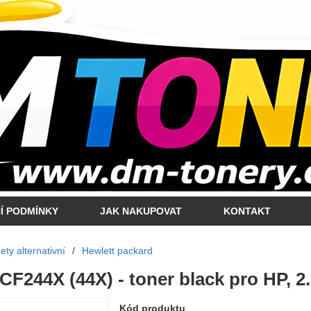
Í PODMÍNKY
JAK NAKUPOVAT
KONTAKT
ty alternativní
/
Hewlett packard
 CF244X (44X) - toner black pro HP, 2.
Kód produktu