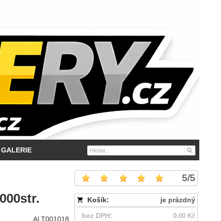
GALERIE
5
/
5
000str.
Košík:
je prázdný
bez DPH:
0.00 Kč
ALT001018