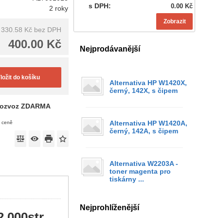
s DPH:
0.00 Kč
2 roky
Zobrazit
330.58 Kč
bez DPH
400.00 Kč
Nejprodávanější
ložit do košíku
Alternativa HP W1420X,
černý, 142X, s čipem
ozvoz ZDARMA
Alternativa HP W1420A,
v ceně
černý, 142A, s čipem
Alternativa W2203A -
toner magenta pro
tiskárny ...
Nejprohlíženější
2.000str.