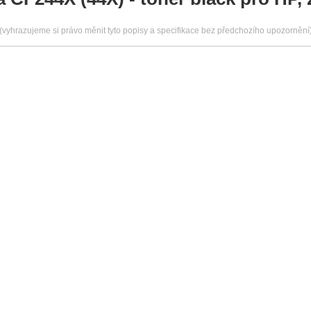
(vyhrazujeme si právo měnit tyto popisy a specifikace bez předchozího upozornění