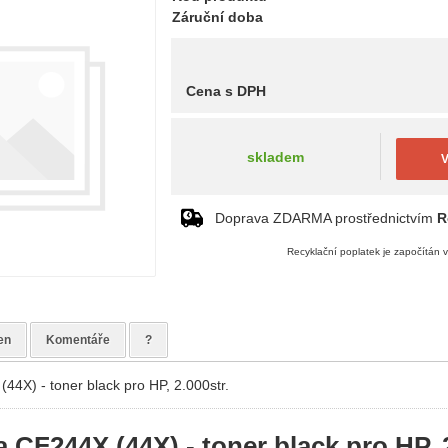
Záruční doba
Cena s DPH
skladem
V
Doprava ZDARMA prostřednictvím
R
Recyklační poplatek je započítán 
en
Komentáře
?
(44X) - toner black pro HP, 2.000str.
a CF244X (44X) - toner black pro HP, 