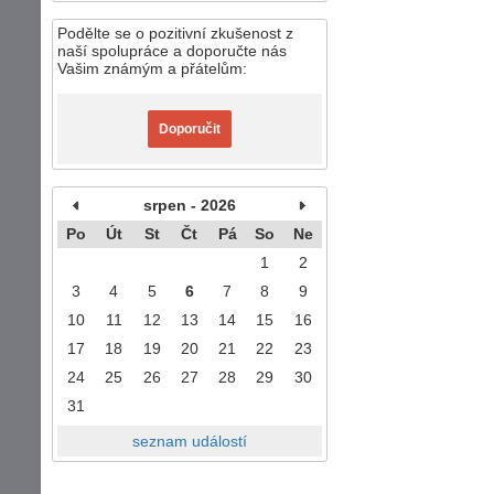
Podělte se o pozitivní zkušenost z
naší spolupráce a doporučte nás
Vašim známým a přátelům:
Doporučit
srpen - 2026
Po
Út
St
Čt
Pá
So
Ne
1
2
3
4
5
6
7
8
9
10
11
12
13
14
15
16
17
18
19
20
21
22
23
24
25
26
27
28
29
30
31
seznam událostí