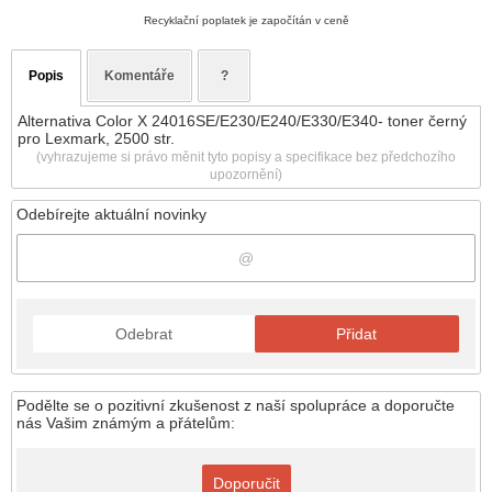
Recyklační poplatek je započítán v ceně
Popis
Komentáře
?
Alternativa Color X 24016SE/E230/E240/E330/E340- toner černý
pro Lexmark, 2500 str.
(vyhrazujeme si právo měnit tyto popisy a specifikace bez předchozího
upozornění)
Odebírejte aktuální novinky
Odebrat
Přidat
Podělte se o pozitivní zkušenost z naší spolupráce a doporučte
nás Vašim známým a přátelům:
Doporučit