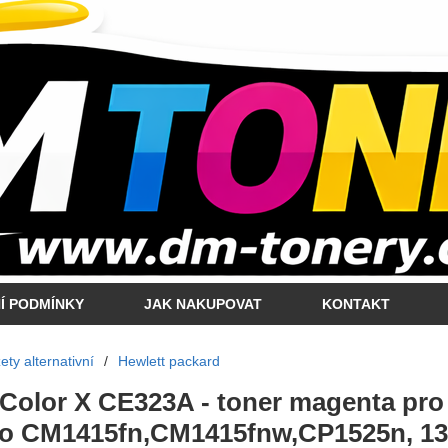
Í PODMÍNKY
JAK NAKUPOVAT
KONTAKT
ty alternativní
/
Hewlett packard
 Color X CE323A - toner magenta pr
ro CM1415fn,CM1415fnw,CP1525n, 1