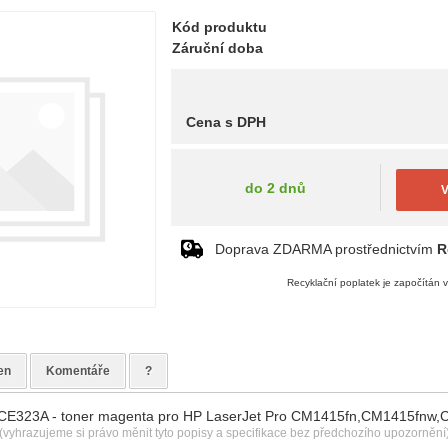
Kód produktu
Záruční doba
Cena s DPH
do 2 dnů
V
Doprava ZDARMA prostřednictvím
R
Recyklační poplatek je započítán 
en
Komentáře
?
 X CE323A - toner magenta pro HP LaserJet Pro CM1415fn,CM1415fnw
(vyhrazujeme si právo měnit tyto popisy a specifikace bez předchozího upozornění