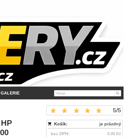
GALERIE
5
/
5
o HP
Košík:
je prázdný
300
bez DPH:
0.00 Kč