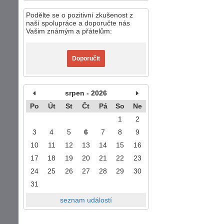
Podělte se o pozitivní zkušenost z
naší spolupráce a doporučte nás
Vašim známým a přátelům:
Doporučit
srpen - 2026
Po
Út
St
Čt
Pá
So
Ne
1
2
3
4
5
6
7
8
9
10
11
12
13
14
15
16
17
18
19
20
21
22
23
24
25
26
27
28
29
30
31
seznam událostí