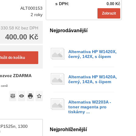
s DPH:
0.00 Kč
ALT000153
Zobrazit
2 roky
330.58 Kč
bez DPH
Nejprodávanější
400.00 Kč
Alternativa HP W1420X,
černý, 142X, s čipem
ložit do košíku
ozvoz ZDARMA
Alternativa HP W1420A,
černý, 142A, s čipem
v ceně
Alternativa W2203A -
toner magenta pro
tiskárny ...
,CP1525n, 1300
Nejprohlíženější
)