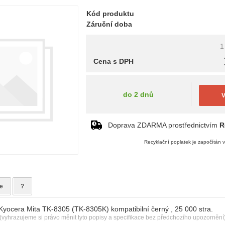
Kód produktu
Záruční doba
1
Cena s DPH
do 2 dnů
V
Doprava ZDARMA prostřednictvím
R
Recyklační poplatek je započítán 
e
?
 Kyocera Mita TK-8305 (TK-8305K) kompatibilní černý , 25 000 stra.
(vyhrazujeme si právo měnit tyto popisy a specifikace bez předchozího upozornění