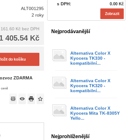
s DPH:
0.00 Kč
ALT001295
Zobrazit
2 roky
 161.60 Kč
bez DPH
Nejprodávanější
1 405.54 Kč
Alternativa Color X
Kyocera TK330 -
ložit do košíku
kompatibilní...
ozvoz ZDARMA
Alternativa Color X
Kyocera TK320 -
v ceně
kompatibilní...
Alternativa Color X
Kyocera Mita TK-8305Y
Yello...
)
Nejprohlíženější