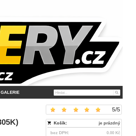
GALERIE
5
/
5
305K)
Košík:
je prázdný
bez DPH:
0.00 Kč