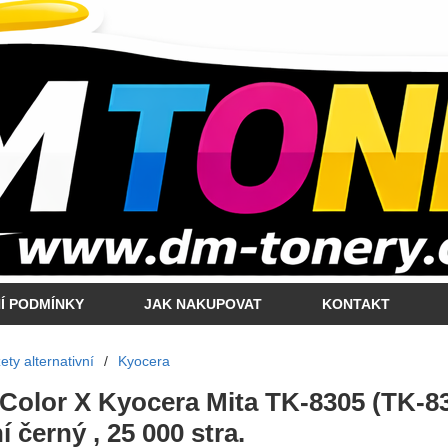
Í PODMÍNKY
JAK NAKUPOVAT
KONTAKT
ty alternativní
/
Kyocera
 Color X Kyocera Mita TK-8305 (TK-8
 černý , 25 000 stra.