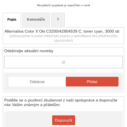
Recyklační poplatek je započítán v ceně
Popis
Komentáře
?
Alternativa Color X Oki C3200/42804539 C, toner cyan, 3000 str.
(vyhrazujeme si právo měnit tyto popisy a specifikace bez předchozího
upozornění)
Odebírejte aktuální novinky
Odebrat
Přidat
Podělte se o pozitivní zkušenost z naší spolupráce a doporučte
nás Vašim známým a přátelům:
Doporučit