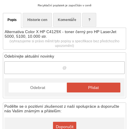
Recyklační poplatek je započítán v ceně
Popis
Historie cen
Komentáře
?
Alternativa Color X HP C4129X - toner černý pro HP LaserJet
5000, 5100, 10.000 str.
(vyhrazujeme si právo měnit tyto popisy a specifikace bez předchozího
upozornění)
Odebírejte aktuální novinky
Odebrat
Přidat
Podělte se o pozitivní zkušenost z naší spolupráce a doporučte
nás Vašim známým a přátelům:
Doporučit