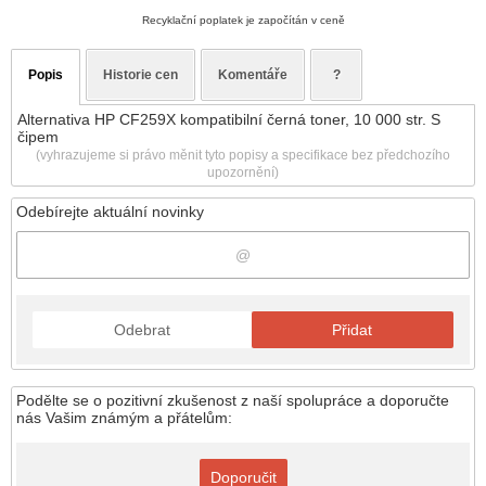
Recyklační poplatek je započítán v ceně
Popis
Historie cen
Komentáře
?
Alternativa HP CF259X kompatibilní černá toner, 10 000 str. S
čipem
(vyhrazujeme si právo měnit tyto popisy a specifikace bez předchozího
upozornění)
Odebírejte aktuální novinky
Odebrat
Přidat
Podělte se o pozitivní zkušenost z naší spolupráce a doporučte
nás Vašim známým a přátelům:
Doporučit