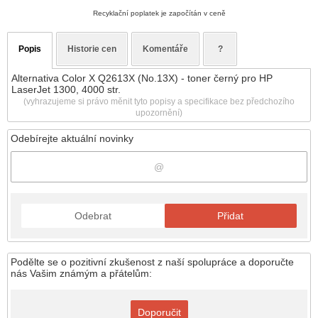
Recyklační poplatek je započítán v ceně
Popis
Historie cen
Komentáře
?
Alternativa Color X Q2613X (No.13X) - toner černý pro HP
LaserJet 1300, 4000 str.
(vyhrazujeme si právo měnit tyto popisy a specifikace bez předchozího
upozornění)
Odebírejte aktuální novinky
Odebrat
Přidat
Podělte se o pozitivní zkušenost z naší spolupráce a doporučte
nás Vašim známým a přátelům:
Doporučit