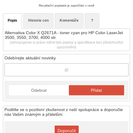
Recyklační poplatek je započítán v ceně
Popis
Historie cen
Komentáře
?
Alternativa Color X Q2671A - toner cyan pro HP Color LaserJet
3500, 3550, 3700, 4000 str.
(vyhrazujeme si právo měnit tyto popisy a specifikace bez předchozího
upozornění)
Odebírejte aktuální novinky
Odebrat
Přidat
Podělte se o pozitivní zkušenost z naší spolupráce a doporučte
nás Vašim známým a přátelům:
Doporučit