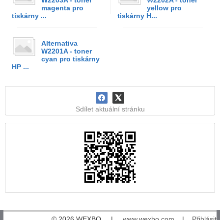
W2203A - toner
W2202A - toner
magenta pro
yellow pro
tiskárny ...
tiskárny H...
Alternativa
W2201A - toner
cyan pro tiskárny
HP ...
Sdílet aktuální stránku
© 2026 WEXBO |
www.wexbo.com
|
Přihlásit