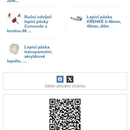
26m...
Ruční odvíječ
Lepicí páska
lepicí pásky
KŘEHKÉ š.48mm,
Concorde s
40mic.,60m
brzdou,48 ...
Lepicí páska
transparentní,
akrylátové
lepidlo, ...
Sdílet aktuální stránku