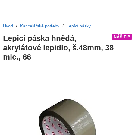
Úvod
/
Kancelářské potřeby
/
Lepící pásky
Lepicí páska hnědá,
NÁŠ TIP
akrylátové lepidlo, š.48mm, 38
mic., 66