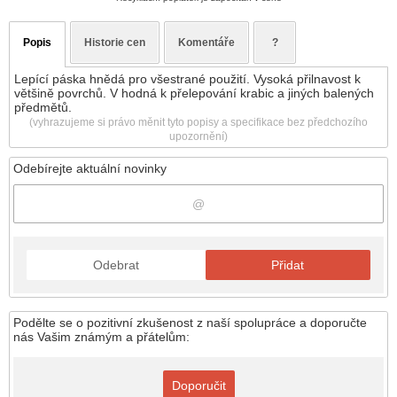
Popis
Historie cen
Komentáře
?
Lepící páska hnědá pro všestrané použití. Vysoká přilnavost k
většině povrchů. V hodná k přelepování krabic a jiných balených
předmětů.
(vyhrazujeme si právo měnit tyto popisy a specifikace bez předchozího
upozornění)
Odebírejte aktuální novinky
Odebrat
Přidat
Podělte se o pozitivní zkušenost z naší spolupráce a doporučte
nás Vašim známým a přátelům:
Doporučit