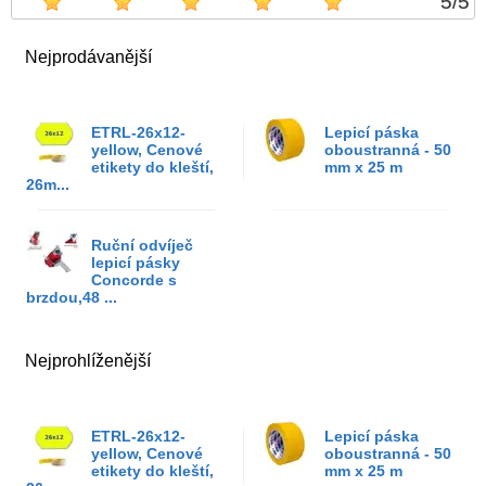
5
/
5
Nejprodávanější
ETRL-26x12-
Lepicí páska
yellow, Cenové
oboustranná - 50
etikety do kleští,
mm x 25 m
26m...
Ruční odvíječ
lepicí pásky
Concorde s
brzdou,48 ...
Nejprohlíženější
ETRL-26x12-
Lepicí páska
yellow, Cenové
oboustranná - 50
etikety do kleští,
mm x 25 m