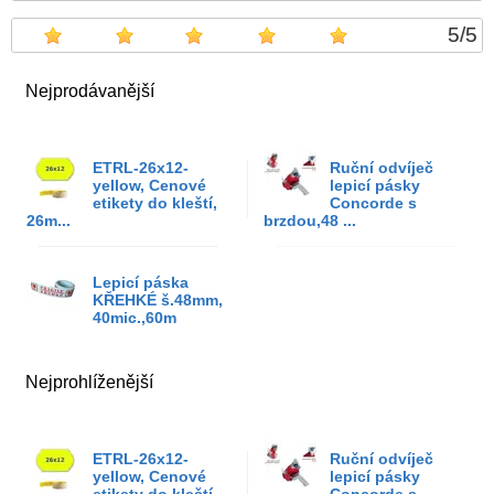
5
/
5
Nejprodávanější
ETRL-26x12-
Ruční odvíječ
yellow, Cenové
lepicí pásky
etikety do kleští,
Concorde s
26m...
brzdou,48 ...
Lepicí páska
KŘEHKÉ š.48mm,
40mic.,60m
Nejprohlíženější
ETRL-26x12-
Ruční odvíječ
yellow, Cenové
lepicí pásky