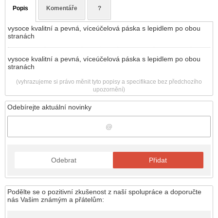
Popis
Komentáře
?
vysoce kvalitní a pevná, víceúčelová páska s lepidlem po obou
stranách
vysoce kvalitní a pevná, víceúčelová páska s lepidlem po obou
stranách
(vyhrazujeme si právo měnit tyto popisy a specifikace bez předchozího
upozornění)
Odebírejte aktuální novinky
Odebrat
Přidat
Podělte se o pozitivní zkušenost z naší spolupráce a doporučte
nás Vašim známým a přátelům: