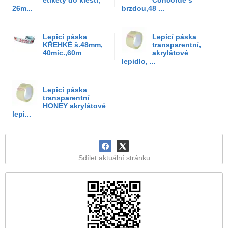
etikety do kleští,
Concorde s
26m...
brzdou,48 ...
Lepicí páska
Lepicí páska
KŘEHKÉ š.48mm,
transparentní,
40mic.,60m
akrylátové
lepidlo, ...
Lepicí páska
transparentní
HONEY akrylátové
lepi...
Sdílet aktuální stránku