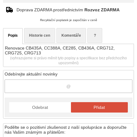
Doprava ZDARMA prostřednictvím
Rozvoz ZDARMA
Recyklační poplatek je započítán v ceně
Popis
Historie cen
Komentáře
?
Renovace CB435A, CC388A, CE285, CB436A, CRG712,
CRG725, CRG713
(vyhrazujeme si právo měnit tyto popisy a specifikace bez předchozího
upozornění)
Odebírejte aktuální novinky
Odebrat
Přidat
Podělte se o pozitivní zkušenost z naší spolupráce a doporučte
nás Vašim známým a přátelům: