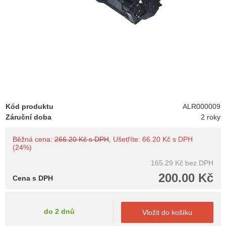
Kód produktu
ALR000009
Záruční doba
2 roky
Běžná cena:
266.20 Kč s DPH
, Ušetříte: 66.20 Kč s DPH
(24%)
165.29 Kč
bez DPH
200.00 Kč
Cena s DPH
do 2 dnů
Vložit do košíku