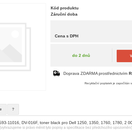
Kód produktu
Záruční doba
Cena s DPH
do 2 dnů
V
Doprava ZDARMA prostřednictvím
R
Recyklační poplatek je započítán 
e
?
 593-11016, DV-016F, toner black pro Dell 1250, 1350, 1760, 1780, 2 00
(vyhrazujeme si právo měnit tyto popisy a specifikace bez předchozího upozornění