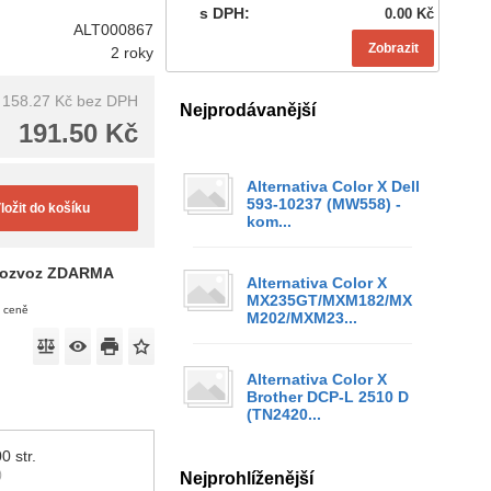
s DPH:
0.00 Kč
ALT000867
Zobrazit
2 roky
158.27 Kč
bez DPH
Nejprodávanější
191.50 Kč
Alternativa Color X Dell
593-10237 (MW558) -
ložit do košíku
kom...
ozvoz ZDARMA
Alternativa Color X
MX235GT/MXM182/MX
v ceně
M202/MXM23...
Alternativa Color X
Brother DCP-L 2510 D
(TN2420...
0 str.
)
Nejprohlíženější