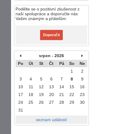
Podělte se o pozitivní zkušenost z
naší spolupráce a doporučte nás
Vašim známým a přátelům:
Doporučit
srpen - 2026
Po
Út
St
Čt
Pá
So
Ne
1
2
3
4
5
6
7
8
9
10
11
12
13
14
15
16
17
18
19
20
21
22
23
24
25
26
27
28
29
30
31
seznam událostí