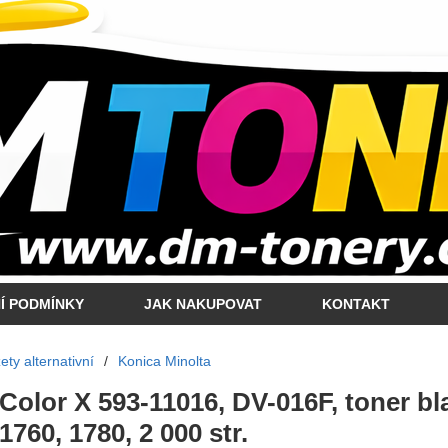
Í PODMÍNKY
JAK NAKUPOVAT
KONTAKT
ty alternativní
/
Konica Minolta
 Color X 593-11016, DV-016F, toner bl
1760, 1780, 2 000 str.