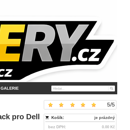
GALERIE
5
/
5
ack pro Dell
Košík:
je prázdný
bez DPH:
0.00 Kč