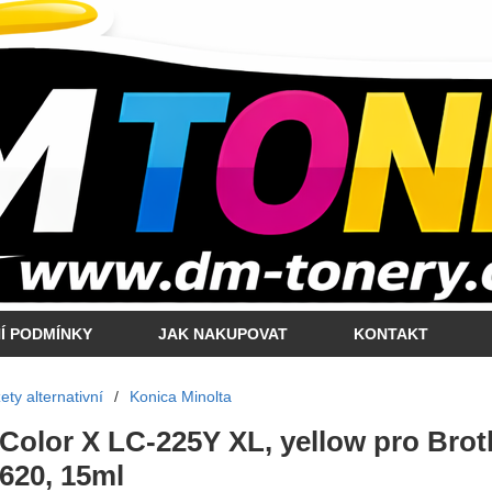
Í PODMÍNKY
JAK NAKUPOVAT
KONTAKT
ty alternativní
/
Konica Minolta
 Color X LC-225Y XL, yellow pro Brot
620, 15ml