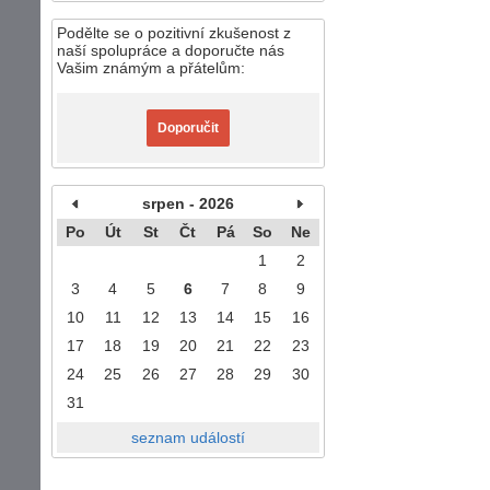
Podělte se o pozitivní zkušenost z
naší spolupráce a doporučte nás
Vašim známým a přátelům:
Doporučit
srpen - 2026
Po
Út
St
Čt
Pá
So
Ne
1
2
3
4
5
6
7
8
9
10
11
12
13
14
15
16
17
18
19
20
21
22
23
24
25
26
27
28
29
30
31
seznam událostí