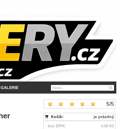
GALERIE
5
/
5
her
Košík:
je prázdný
bez DPH:
0.00 Kč