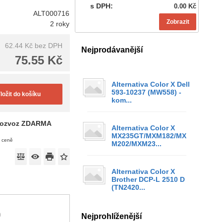
s DPH:
0.00 Kč
ALT000716
Zobrazit
2 roky
62.44 Kč
bez DPH
Nejprodávanější
75.55 Kč
Alternativa Color X Dell
593-10237 (MW558) -
ložit do košíku
kom...
ozvoz ZDARMA
Alternativa Color X
MX235GT/MXM182/MX
v ceně
M202/MXM23...
Alternativa Color X
Brother DCP-L 2510 D
(TN2420...
)
Nejprohlíženější