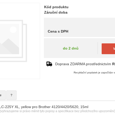
Kód produktu
Záruční doba
Cena s DPH
do 2 dnů
V
Doprava ZDARMA prostřednictvím
R
Recyklační poplatek je započítán 
e
?
X LC-225Y XL, yellow pro Brother 4120/4420/5620, 15ml
(vyhrazujeme si právo měnit tyto popisy a specifikace bez předchozího upozornění