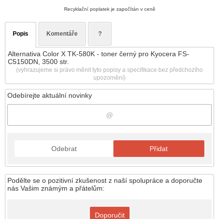
Recyklační poplatek je započítán v ceně
Popis
Komentáře
?
Alternativa Color X TK-580K - toner černý pro Kyocera FS-
C5150DN, 3500 str.
(vyhrazujeme si právo měnit tyto popisy a specifikace bez předchozího
upozornění)
Odebírejte aktuální novinky
Odebrat
Přidat
Podělte se o pozitivní zkušenost z naší spolupráce a doporučte
nás Vašim známým a přátelům:
Doporučit